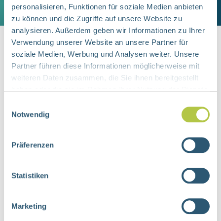
Sehschärfe,
personalisieren, Funktionen für soziale Medien anbieten
Anschrift:
zu können und die Zugriffe auf unsere Website zu
Schwierigkeiten beim Lesen.
Stereosehen,
analysieren. Außerdem geben wir Informationen zu Ihrer
Forschungsambulanz Sehen
Verwendung unserer Website an unsere Partner für
Probleme bei der Orientierung
Kontrast- und Farbsehen
soziale Medien, Werbung und Analysen weiter. Unsere
Cranachstraße 56
auf Arbeitsblättern.
Partner führen diese Informationen möglicherweise mit
Einsatz bestimmter Hilfsmittel
45147 Essen
weiteren Daten zusammen, die Sie ihnen bereitgestellt
(zum Beispiel des Lesestab zur
Ungenaues Greifen nach
haben oder die sie im Rahmen Ihrer Nutzung der Dienste
Unterstützung beim Lesen)
Gegenständen.
gesammelt haben.
Einwilligungsauswahl
Sie finden uns in der Cranachstraße 56,
Notwendig
45147 Essen, fußläufig zum
Während der Testung beobachten
Universitätsklinikum. Das Angebot ist
wir die Kinder oder Jugendlichen
Präferenzen
kostenfrei.
genau und achten darauf, ob
Auffälligkeiten im Verhalten
Statistiken
mehr erfahren
bestehen oder gewisse Aufgaben
besonders schwerfallen. Sie erhalten
Marketing
zum Abschluss einen ausführlichen