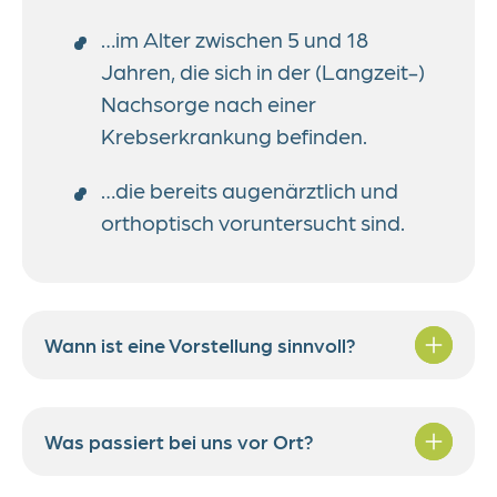
…im Alter zwischen 5 und 18
Jahren, die sich in der (Langzeit-)
Nachsorge nach einer
Krebserkrankung befinden.
…die bereits augenärztlich und
orthoptisch voruntersucht sind.
Wann ist eine Vorstellung sinnvoll?
Wenn der Wunsch nach einer
Was passiert bei uns vor Ort?
Überprüfung des Sehens und der
visuellen Wahrnehmung besteht