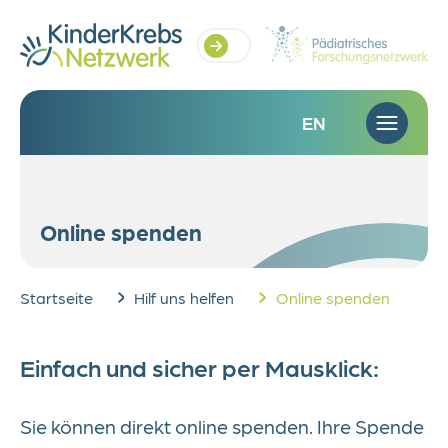
EN
Startseite
Online spenden
Projekte
Startseite
Hilf uns helfen
Online spenden
Projektübersicht
Kinderonkologische Anlaufstelle in
Forschungsambulanz Sehen
Brückenteam
Westdeutsches Pädiatrisches
Run for Dreams
Hilf uns helfen
der Nachsorge
Studienzentrum
Übersicht
Online spenden
Spenden per Überweisung
Spenden statt schenken
Unternehmenskooperationen
Testamentsspende
Krebs bei Kindern
Einfach und sicher per Mausklick:
Über uns
Sie können direkt online spenden. Ihre Spende
Über uns
Stellenangebote
Stipendien
Aktuelles